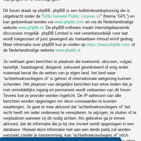
Dit forum draait op phpBB. phpBB is een bulletinboardoplossing die is
uitgebracht onder de “
GNU General Public License v2
” (hierna “GPL”) en
kan gedownload worden via
www.phpbb.com
en via de Nederlandstalige
website
www.phpbb.nl
. De phpBB-software maakt internetgebaseerde
discussies mogelijk. phpBB Limited is niet verantwoordelijk voor wat
wordt toegestaan of juist geweigerd als toelaatbare inhoud en/of gedrag.
Meer informatie over phpBB kun je vinden op
https://www.phpbb.com/
of
de Nederlandstalige website
www.phpbb.nl
.
Je verklaart geen berichten te plaatsen die kwetsend, obsceen, vulgair,
lasterlijk, haatdragend, dreigend, seksueel georiënteerd of enig ander
materiaal bevat die de wetten van je eigen land, het land waar
“achterhoeksevliegers.nl” is gehost of internationale wetgeving kunnen
schenden. Het plaatsen van dergelijke berichten kan ertoe leiden dat je
met onmiddellijke ingang en permanent wordt verbannen van dit forum.
Tevens kan je provider worden ingelicht. De IP-adressen van alle
berichten worden opgeslagen om deze voorwaarden te kunnen
waarborgen. Je gaat er mee akkoord dat “achterhoeksevliegers.nl” het
recht heeft om ieder onderwerp te verwijderen, te wijzigen, te sluiten of te
verplaatsen wanneer zij dit nodig achten. Als gebruiker ga je ermee
akkoord, dat de informatie die je bij ons invoert wordt opgeslagen in een
database. Hoewel deze informatie niet aan een derde partij zal worden
verstrekt zónder je toestemming, kan “achterhoeksevliegers.nl” nóch
phpBB verantwoordelijk worden gehouden voor een hackpoging die ertoe