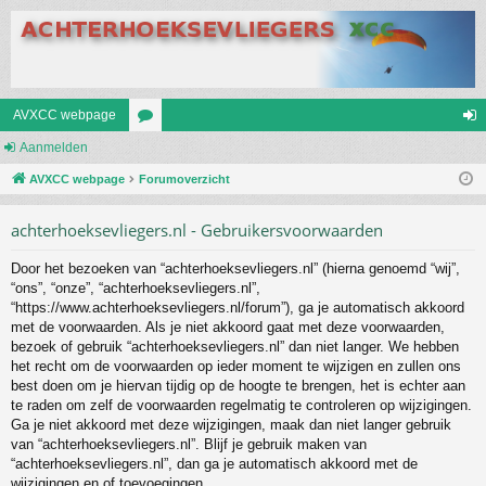
AVXCC webpage
Aanmelden
or
an
AVXCC webpage
u
Forumoverzicht
m
m
el
achterhoeksevliegers.nl - Gebruikersvoorwaarden
s
de
Door het bezoeken van “achterhoeksevliegers.nl” (hierna genoemd “wij”,
n
“ons”, “onze”, “achterhoeksevliegers.nl”,
“https://www.achterhoeksevliegers.nl/forum”), ga je automatisch akkoord
met de voorwaarden. Als je niet akkoord gaat met deze voorwaarden,
bezoek of gebruik “achterhoeksevliegers.nl” dan niet langer. We hebben
het recht om de voorwaarden op ieder moment te wijzigen en zullen ons
best doen om je hiervan tijdig op de hoogte te brengen, het is echter aan
te raden om zelf de voorwaarden regelmatig te controleren op wijzigingen.
Ga je niet akkoord met deze wijzigingen, maak dan niet langer gebruik
van “achterhoeksevliegers.nl”. Blijf je gebruik maken van
“achterhoeksevliegers.nl”, dan ga je automatisch akkoord met de
wijzigingen en of toevoegingen.