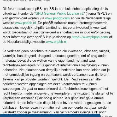
Dit forum draait op phpBB. phpBB is een bulletinboardoplossing die is
uitgebracht onder de “
GNU General Public License v2
” (hierna “GPL”) en
kan gedownload worden via
www.phpbb.com
en via de Nederlandstalige
website
www.phpbb.nl
. De phpBB-software maakt internetgebaseerde
discussies mogelijk. phpBB Limited is niet verantwoordelijk voor wat
wordt toegestaan of juist geweigerd als toelaatbare inhoud en/of gedrag.
Meer informatie over phpBB kun je vinden op
https://www.phpbb.com/
of
de Nederlandstalige website
www.phpbb.nl
.
Je verklaart geen berichten te plaatsen die kwetsend, obsceen, vulgair,
lasterlijk, haatdragend, dreigend, seksueel georiënteerd of enig ander
materiaal bevat die de wetten van je eigen land, het land waar
“achterhoeksevliegers.nl” is gehost of internationale wetgeving kunnen
schenden. Het plaatsen van dergelijke berichten kan ertoe leiden dat je
met onmiddellijke ingang en permanent wordt verbannen van dit forum.
Tevens kan je provider worden ingelicht. De IP-adressen van alle
berichten worden opgeslagen om deze voorwaarden te kunnen
waarborgen. Je gaat er mee akkoord dat “achterhoeksevliegers.nl” het
recht heeft om ieder onderwerp te verwijderen, te wijzigen, te sluiten of te
verplaatsen wanneer zij dit nodig achten. Als gebruiker ga je ermee
akkoord, dat de informatie die je bij ons invoert wordt opgeslagen in een
database. Hoewel deze informatie niet aan een derde partij zal worden
verstrekt zónder je toestemming, kan “achterhoeksevliegers.nl” nóch
phpBB verantwoordelijk worden gehouden voor een hackpoging die ertoe