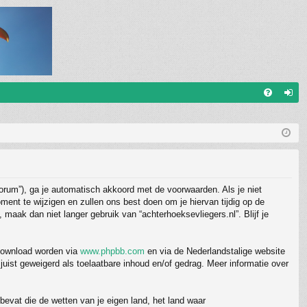
V
an
&
m
A
el
de
forum”), ga je automatisch akkoord met de voorwaarden. Als je niet
n
nt te wijzigen en zullen ons best doen om je hiervan tijdig op de
 maak dan niet langer gebruik van “achterhoeksevliegers.nl”. Blijf je
edownload worden via
www.phpbb.com
en via de Nederlandstalige website
uist geweigerd als toelaatbare inhoud en/of gedrag. Meer informatie over
 bevat die de wetten van je eigen land, het land waar