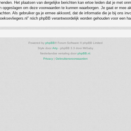
chenden. Het plaatsen van dergelijke berichten kan ertoe leiden dat je met o
den opgeslagen om deze voorwaarden te kunnen waarborgen. Je gaat er mee akk
ig achten. Als gebruiker ga je ermee akkoord, dat de informatie die je bij ons 
rhoeksevliegers.nl” nóch phpBB verantwoordelijk worden gehouden voor een ha
Powered by
phpBB
® Forum Software © phpBB Limited
Style door
Arty
- phpBB 3.3 door MrGaby
Nederlandse vertaling door
phpBB.nl
.
Privacy
|
Gebruikersvoorwaarden