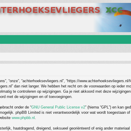
ns”, “onze”, “achterhoeksevliegers.nl”, “https://www.achterhoeksevliegers.nl/
ers.nl” dan niet langer. We hebben het recht om de voorwaarden op ieder mome
matig te controleren op wijzigingen. Ga je niet akkoord met deze wijzigingen,
ord met de wijzigingen en of toevoegingen.
gebracht onder de “
GNU General Public License v2
” (hierna “GPL”) en kan g
elijk. phpBB Limited is niet verantwoordelijk voor wat wordt toegestaan of j
website
www.phpbb.nl
.
sterlijk, haatdragend, dreigend, seksueel georiënteerd of enig ander materiaal