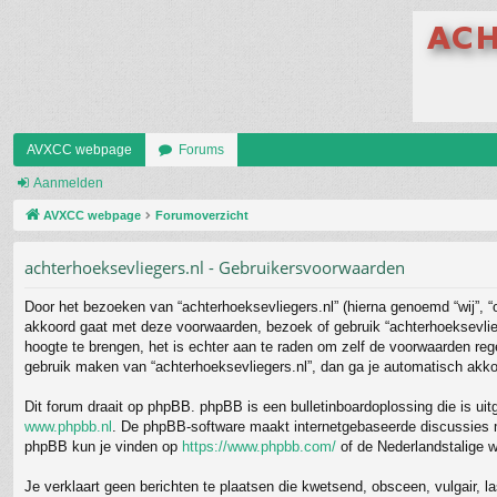
AVXCC webpage
Forums
Aanmelden
AVXCC webpage
Forumoverzicht
achterhoeksevliegers.nl - Gebruikersvoorwaarden
Door het bezoeken van “achterhoeksevliegers.nl” (hierna genoemd “wij”, “o
akkoord gaat met deze voorwaarden, bezoek of gebruik “achterhoeksevlieg
hoogte te brengen, het is echter aan te raden om zelf de voorwaarden regel
gebruik maken van “achterhoeksevliegers.nl”, dan ga je automatisch akko
Dit forum draait op phpBB. phpBB is een bulletinboardoplossing die is uit
www.phpbb.nl
. De phpBB-software maakt internetgebaseerde discussies mog
phpBB kun je vinden op
https://www.phpbb.com/
of de Nederlandstalige 
Je verklaart geen berichten te plaatsen die kwetsend, obsceen, vulgair, la