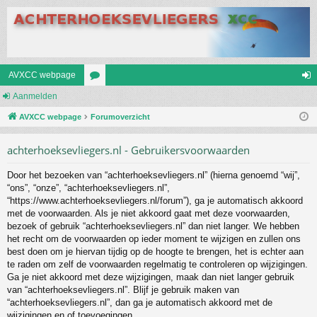
AVXCC webpage
Aanmelden
or
an
AVXCC webpage
u
Forumoverzicht
m
m
el
achterhoeksevliegers.nl - Gebruikersvoorwaarden
s
de
Door het bezoeken van “achterhoeksevliegers.nl” (hierna genoemd “wij”,
n
“ons”, “onze”, “achterhoeksevliegers.nl”,
“https://www.achterhoeksevliegers.nl/forum”), ga je automatisch akkoord
met de voorwaarden. Als je niet akkoord gaat met deze voorwaarden,
bezoek of gebruik “achterhoeksevliegers.nl” dan niet langer. We hebben
het recht om de voorwaarden op ieder moment te wijzigen en zullen ons
best doen om je hiervan tijdig op de hoogte te brengen, het is echter aan
te raden om zelf de voorwaarden regelmatig te controleren op wijzigingen.
Ga je niet akkoord met deze wijzigingen, maak dan niet langer gebruik
van “achterhoeksevliegers.nl”. Blijf je gebruik maken van
“achterhoeksevliegers.nl”, dan ga je automatisch akkoord met de
wijzigingen en of toevoegingen.