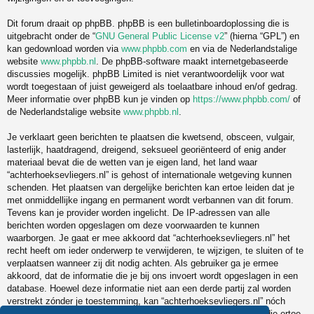
Dit forum draait op phpBB. phpBB is een bulletinboardoplossing die is
uitgebracht onder de “
GNU General Public License v2
” (hierna “GPL”) en
kan gedownload worden via
www.phpbb.com
en via de Nederlandstalige
website
www.phpbb.nl
. De phpBB-software maakt internetgebaseerde
discussies mogelijk. phpBB Limited is niet verantwoordelijk voor wat
wordt toegestaan of juist geweigerd als toelaatbare inhoud en/of gedrag.
Meer informatie over phpBB kun je vinden op
https://www.phpbb.com/
of
de Nederlandstalige website
www.phpbb.nl
.
Je verklaart geen berichten te plaatsen die kwetsend, obsceen, vulgair,
lasterlijk, haatdragend, dreigend, seksueel georiënteerd of enig ander
materiaal bevat die de wetten van je eigen land, het land waar
“achterhoeksevliegers.nl” is gehost of internationale wetgeving kunnen
schenden. Het plaatsen van dergelijke berichten kan ertoe leiden dat je
met onmiddellijke ingang en permanent wordt verbannen van dit forum.
Tevens kan je provider worden ingelicht. De IP-adressen van alle
berichten worden opgeslagen om deze voorwaarden te kunnen
waarborgen. Je gaat er mee akkoord dat “achterhoeksevliegers.nl” het
recht heeft om ieder onderwerp te verwijderen, te wijzigen, te sluiten of te
verplaatsen wanneer zij dit nodig achten. Als gebruiker ga je ermee
akkoord, dat de informatie die je bij ons invoert wordt opgeslagen in een
database. Hoewel deze informatie niet aan een derde partij zal worden
verstrekt zónder je toestemming, kan “achterhoeksevliegers.nl” nóch
phpBB verantwoordelijk worden gehouden voor een hackpoging die ertoe