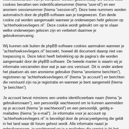
cookies bevatten een indentificatienummer (hierna “user-id”) en een
anoniem sessienummer (hierna “session-id”). Deze twee nummers worden
automatisch door de phpBB-software aan je toegewezen. Een derde
cookie zal worden aangemaakt wanneer je onderwerpen hebt gelezen op
“achterhoeksevliegers.nl”. Deze cookie wordt gebruikt om op te slaan
welke onderwerpen gelezen zijn en verbetert daarmee je
gebruikerservaring.
Wij kunnen ook buiten de phpBB-software cookies aanmaken wanneer je
“achterhoeksevliegers.nl” bezoekt, hoewel dit document daarop niet van
toepassing is. Deze tekst heeft betrekking op de pagina’s die worden
aangemaakt door de phpBB-software. De tweede manier is waarin wij je
informatie verzamelen door wat je aan ons verstuurt. Dit is onder andere
het plaatsen als een anonieme gebruiker (hierna “anonieme berichten”),
registreren op “achterhoeksevliegers.nl” (hierna “je account”) en berichten
die verstuurd zijn na je registratie en wanneer je bent aangemeld (hierna
“je berichten”).
Je account bevat minstens een unieke identificeerbare naam (hierna “je
gebruikersnaam”), een persoonlijk wachtwoord om te kunnen aanmelden
op je account (hierna “je wachtwoord”) en een persoonlijk, geldig e-
mailadres (hierna “je e-mail”). Je informatie voor je account op
“achterhoeksevliegers.nl” is beveiligd door de privacywetgeving die geldt
in het land waar dit forum gehost wordt. Alle informatie naast je
gebruikersnaam, je wachtwoord en je e-mailadres die vereist is bij het