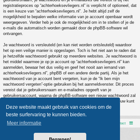
registratieproces op “achterhoeksevliegers.nl” is verplicht of optioneel, dat
is een keuze van “achterhoeksevliegers.nl”. Je hebt altijd zelf de
mogelijkheid te bepalen welke informatie van je account openbaar wordt
weergegeven. Verder heb je ook de mogelijkheid om in te stellen of je de
e-mails die automatisch worden gemaakt door de phpBB-software wil
ontvangen.
Je wachtwoord is versleuteld (en kan niet worden ontsleuteld) waardoor
het op een veilige manier is opgeslagen. Toch is het niet aan te raden dat
je hetzelfde wachtwoord gebruikt op meerdere websites. Je wachtwoord is
het middel waarmee je op je account op “achterhoeksevliegers.nl” kan
aanmelden, bewaar het dus veilig en geef het nooit aan iemand van
achterhoeksevliegers.nl”, phpBB of een andere derde partij. Als je het
wachtwoord van je account bent vergeten, kun je de “Ik ben mijn
wachtwoord vergeten”-optie gebruiken bij het aanmeldvenster. Dit proces
vereist dat je gebruikersnaam en e-mailadres opgeeft van je
gebruikersaccount, waarna de phpBB-software een nieuw wachtwoord zal
genereren en zal opsturen naar het e-mailadres, zodat je je opnieuw kunt
aanmelden.
Deze website maakt gebruik van cookies om de
beste surfervaring te kunnen bieden.
Meer informatie
AVXCC webpage
Forumoverzicht
Contact
Powered by
phpBB
® Forum Software © phpBB Limited
Begrepen!
Style door
Arty
- phpBB 3.3 door MrGaby