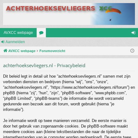
AVXCC webpage
Aanmelden
or
an
AVXCC webpage
u
Forumoverzicht
m
m
el
achterhoeksevliegers.nl - Privacybeleid
s
de
Dit beleid legt in detail uit hoe “achterhoeksevliegers.nl” samen met zijn
n
verbonden diensten en bedrijven (hierna “wij”, “ons”, “onze”,
“achterhoeksevliegers.nl”, “https://www.achterhoeksevliegers.nl/forum”) en
phpBB (hierna “zij”, “hun”, “zijn”, “phpBB-software”, “www.phpbb.com”,
“phpBB Limited”, “phpBB-teams”) de informatie die wordt verzameld
gedurende een bezoek aan dit forum, wordt gebruikt (hierna “je
informatie”).
Je informatie wordt op twee manieren verzameld. De eerste manier is
door het gebruik van zogenaamde cookies. De phpBB-software maakt
meerdere cookies aan (kleine tekstbestanden die naar de tijdelijke
internetbestanden van je computer worden gedownload). De eerste twee