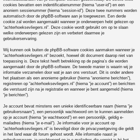
cookies bevatten een indentificatienummer (hierna “user-id”) en een
anoniem sessienummer (hierna “session-id”). Deze twee nummers worden
automatisch door de phpBB-software aan je toegewezen. Een derde
cookie zal worden aangemaakt wanneer je onderwerpen hebt gelezen op
“achterhoeksevliegers.nl”. Deze cookie wordt gebruikt om op te slaan
welke onderwerpen gelezen zijn en verbetert daarmee je
gebruikerservaring.
Wij kunnen ook buiten de phpBB-software cookies aanmaken wanneer je
“achterhoeksevliegers.nl” bezoekt, hoewel dit document daarop niet van
toepassing is. Deze tekst heeft betrekking op de pagina’s die worden
aangemaakt door de phpBB-software. De tweede manier is waarin wij je
informatie verzamelen door wat je aan ons verstuurt. Dit is onder andere
het plaatsen als een anonieme gebruiker (hierna “anonieme berichten”),
registreren op “achterhoeksevliegers.nl” (hierna “je account”) en berichten
die verstuurd zijn na je registratie en wanneer je bent aangemeld (hierna
“je berichten”).
Je account bevat minstens een unieke identificeerbare naam (hierna “je
gebruikersnaam”), een persoonlijk wachtwoord om te kunnen aanmelden
op je account (hierna “je wachtwoord”) en een persoonlijk, geldig e-
mailadres (hierna “je e-mail”). Je informatie voor je account op
“achterhoeksevliegers.nl” is beveiligd door de privacywetgeving die geldt
in het land waar dit forum gehost wordt. Alle informatie naast je
gebruikersnaam, je wachtwoord en je e-mailadres die vereist is bij het