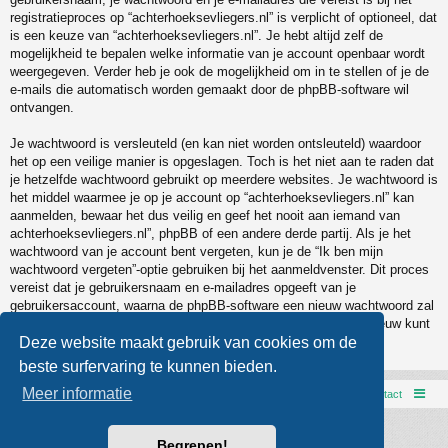
registratieproces op “achterhoeksevliegers.nl” is verplicht of optioneel, dat
is een keuze van “achterhoeksevliegers.nl”. Je hebt altijd zelf de
mogelijkheid te bepalen welke informatie van je account openbaar wordt
weergegeven. Verder heb je ook de mogelijkheid om in te stellen of je de
e-mails die automatisch worden gemaakt door de phpBB-software wil
ontvangen.
Je wachtwoord is versleuteld (en kan niet worden ontsleuteld) waardoor
het op een veilige manier is opgeslagen. Toch is het niet aan te raden dat
je hetzelfde wachtwoord gebruikt op meerdere websites. Je wachtwoord is
het middel waarmee je op je account op “achterhoeksevliegers.nl” kan
aanmelden, bewaar het dus veilig en geef het nooit aan iemand van
achterhoeksevliegers.nl”, phpBB of een andere derde partij. Als je het
wachtwoord van je account bent vergeten, kun je de “Ik ben mijn
wachtwoord vergeten”-optie gebruiken bij het aanmeldvenster. Dit proces
vereist dat je gebruikersnaam en e-mailadres opgeeft van je
gebruikersaccount, waarna de phpBB-software een nieuw wachtwoord zal
genereren en zal opsturen naar het e-mailadres, zodat je je opnieuw kunt
aanmelden.
Deze website maakt gebruik van cookies om de
beste surfervaring te kunnen bieden.
Meer informatie
AVXCC webpage
Forumoverzicht
Contact
Powered by
phpBB
® Forum Software © phpBB Limited
Begrepen!
Style door
Arty
- phpBB 3.3 door MrGaby