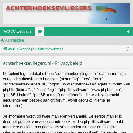
AVXCC webpage
Aanmelden
or
an
AVXCC webpage
u
Forumoverzicht
m
m
el
achterhoeksevliegers.nl - Privacybeleid
s
de
Dit beleid legt in detail uit hoe “achterhoeksevliegers.nl” samen met zijn
n
verbonden diensten en bedrijven (hierna “wij”, “ons”, “onze”,
“achterhoeksevliegers.nl”, “https://www.achterhoeksevliegers.nl/forum”) en
phpBB (hierna “zij”, “hun”, “zijn”, “phpBB-software”, “www.phpbb.com”,
“phpBB Limited”, “phpBB-teams”) de informatie die wordt verzameld
gedurende een bezoek aan dit forum, wordt gebruikt (hierna “je
informatie”).
Je informatie wordt op twee manieren verzameld. De eerste manier is
door het gebruik van zogenaamde cookies. De phpBB-software maakt
meerdere cookies aan (kleine tekstbestanden die naar de tijdelijke
internetbestanden van je computer worden gedownload). De eerste twee