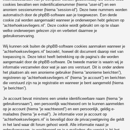
cookies bevatten een indentificatienummer (hierna “user-id”) en een
anoniem sessienummer (hierna “session-id”). Deze twee nummers worden
automatisch door de phpBB-software aan je toegewezen. Een derde
cookie zal worden aangemaakt wanneer je onderwerpen hebt gelezen op
“achterhoeksevliegers.nl”. Deze cookie wordt gebruikt om op te slaan
welke onderwerpen gelezen zijn en verbetert daarmee je
gebruikerservaring.
Wij kunnen ook buiten de phpBB-software cookies aanmaken wanneer je
“achterhoeksevliegers.nl” bezoekt, hoewel dit document daarop niet van
toepassing is. Deze tekst heeft betrekking op de pagina’s die worden
aangemaakt door de phpBB-software. De tweede manier is waarin wij je
informatie verzamelen door wat je aan ons verstuurt. Dit is onder andere
het plaatsen als een anonieme gebruiker (hierna “anonieme berichten”),
registreren op “achterhoeksevliegers.nl” (hierna “je account”) en berichten
die verstuurd zijn na je registratie en wanneer je bent aangemeld (hierna
“je berichten”).
Je account bevat minstens een unieke identificeerbare naam (hierna “je
gebruikersnaam”), een persoonlijk wachtwoord om te kunnen aanmelden
op je account (hierna “je wachtwoord”) en een persoonlijk, geldig e-
mailadres (hierna “je e-mail”). Je informatie voor je account op
“achterhoeksevliegers.nl” is beveiligd door de privacywetgeving die geldt
in het land waar dit forum gehost wordt. Alle informatie naast je
gebruikersnaam, je wachtwoord en je e-mailadres die vereist is bij het