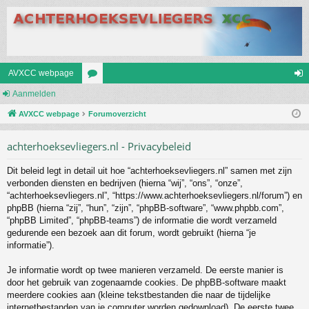
AVXCC webpage
Aanmelden
or
an
AVXCC webpage
u
Forumoverzicht
m
m
el
achterhoeksevliegers.nl - Privacybeleid
s
de
Dit beleid legt in detail uit hoe “achterhoeksevliegers.nl” samen met zijn
n
verbonden diensten en bedrijven (hierna “wij”, “ons”, “onze”,
“achterhoeksevliegers.nl”, “https://www.achterhoeksevliegers.nl/forum”) en
phpBB (hierna “zij”, “hun”, “zijn”, “phpBB-software”, “www.phpbb.com”,
“phpBB Limited”, “phpBB-teams”) de informatie die wordt verzameld
gedurende een bezoek aan dit forum, wordt gebruikt (hierna “je
informatie”).
Je informatie wordt op twee manieren verzameld. De eerste manier is
door het gebruik van zogenaamde cookies. De phpBB-software maakt
meerdere cookies aan (kleine tekstbestanden die naar de tijdelijke
internetbestanden van je computer worden gedownload). De eerste twee