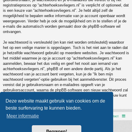
registratieproces op “achterhoeksevliegers.nl” is verplicht of optioneel, dat
is een keuze van “achterhoeksevliegers.nl”. Je hebt altijd zelf de
mogelijkheid te bepalen welke informatie van je account openbaar wordt
weergegeven. Verder heb je ook de mogelijkheid om in te stellen of je de
e-mails die automatisch worden gemaakt door de phpBB-software wil
ontvangen.
Je wachtwoord is versleuteld (en kan niet worden ontsleuteld) waardoor
het op een veilige manier is opgeslagen. Toch is het niet aan te raden dat
je hetzelfde wachtwoord gebruikt op meerdere websites. Je wachtwoord is
het middel waarmee je op je account op “achterhoeksevliegers.nl” kan
aanmelden, bewaar het dus veilig en geef het nooit aan iemand van
achterhoeksevliegers.nl”, phpBB of een andere derde partij. Als je het
wachtwoord van je account bent vergeten, kun je de “Ik ben mijn
wachtwoord vergeten”-optie gebruiken bij het aanmeldvenster. Dit proces
vereist dat je gebruikersnaam en e-mailadres opgeeft van je
gebruikersaccount, waarna de phpBB-software een nieuw wachtwoord zal
genereren en zal opsturen naar het e-mailadres, zodat je je opnieuw kunt
aanmelden.
Deze website maakt gebruik van cookies om de
beste surfervaring te kunnen bieden.
Meer informatie
AVXCC webpage
Forumoverzicht
Contact
Powered by
phpBB
® Forum Software © phpBB Limited
Begrepen!
Style door
Arty
- phpBB 3.3 door MrGaby