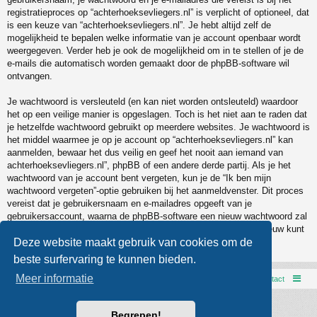
registratieproces op “achterhoeksevliegers.nl” is verplicht of optioneel, dat
is een keuze van “achterhoeksevliegers.nl”. Je hebt altijd zelf de
mogelijkheid te bepalen welke informatie van je account openbaar wordt
weergegeven. Verder heb je ook de mogelijkheid om in te stellen of je de
e-mails die automatisch worden gemaakt door de phpBB-software wil
ontvangen.
Je wachtwoord is versleuteld (en kan niet worden ontsleuteld) waardoor
het op een veilige manier is opgeslagen. Toch is het niet aan te raden dat
je hetzelfde wachtwoord gebruikt op meerdere websites. Je wachtwoord is
het middel waarmee je op je account op “achterhoeksevliegers.nl” kan
aanmelden, bewaar het dus veilig en geef het nooit aan iemand van
achterhoeksevliegers.nl”, phpBB of een andere derde partij. Als je het
wachtwoord van je account bent vergeten, kun je de “Ik ben mijn
wachtwoord vergeten”-optie gebruiken bij het aanmeldvenster. Dit proces
vereist dat je gebruikersnaam en e-mailadres opgeeft van je
gebruikersaccount, waarna de phpBB-software een nieuw wachtwoord zal
genereren en zal opsturen naar het e-mailadres, zodat je je opnieuw kunt
aanmelden.
Deze website maakt gebruik van cookies om de
beste surfervaring te kunnen bieden.
Meer informatie
AVXCC webpage
Forumoverzicht
Contact
Powered by
phpBB
® Forum Software © phpBB Limited
Begrepen!
Style door
Arty
- phpBB 3.3 door MrGaby