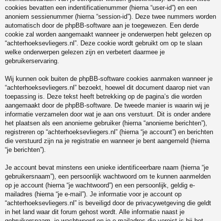
cookies bevatten een indentificatienummer (hierna “user-id”) en een
anoniem sessienummer (hierna “session-id”). Deze twee nummers worden
automatisch door de phpBB-software aan je toegewezen. Een derde
cookie zal worden aangemaakt wanneer je onderwerpen hebt gelezen op
“achterhoeksevliegers.nl”. Deze cookie wordt gebruikt om op te slaan
welke onderwerpen gelezen zijn en verbetert daarmee je
gebruikerservaring.
Wij kunnen ook buiten de phpBB-software cookies aanmaken wanneer je
“achterhoeksevliegers.nl” bezoekt, hoewel dit document daarop niet van
toepassing is. Deze tekst heeft betrekking op de pagina’s die worden
aangemaakt door de phpBB-software. De tweede manier is waarin wij je
informatie verzamelen door wat je aan ons verstuurt. Dit is onder andere
het plaatsen als een anonieme gebruiker (hierna “anonieme berichten”),
registreren op “achterhoeksevliegers.nl” (hierna “je account”) en berichten
die verstuurd zijn na je registratie en wanneer je bent aangemeld (hierna
“je berichten”).
Je account bevat minstens een unieke identificeerbare naam (hierna “je
gebruikersnaam”), een persoonlijk wachtwoord om te kunnen aanmelden
op je account (hierna “je wachtwoord”) en een persoonlijk, geldig e-
mailadres (hierna “je e-mail”). Je informatie voor je account op
“achterhoeksevliegers.nl” is beveiligd door de privacywetgeving die geldt
in het land waar dit forum gehost wordt. Alle informatie naast je
gebruikersnaam, je wachtwoord en je e-mailadres die vereist is bij het