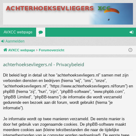
AVXCC webpage
Aanmelden
or
an
AVXCC webpage
u
Forumoverzicht
m
m
el
achterhoeksevliegers.nl - Privacybeleid
s
de
Dit beleid legt in detail uit hoe “achterhoeksevliegers.nl” samen met zijn
n
verbonden diensten en bedrijven (hierna “wij”, “ons”, “onze”,
“achterhoeksevliegers.nl”, “https://www.achterhoeksevliegers.nl/forum”) en
phpBB (hierna “zij”, “hun”, “zijn”, “phpBB-software”, “www.phpbb.com”,
“phpBB Limited”, “phpBB-teams”) de informatie die wordt verzameld
gedurende een bezoek aan dit forum, wordt gebruikt (hierna “je
informatie”).
Je informatie wordt op twee manieren verzameld. De eerste manier is
door het gebruik van zogenaamde cookies. De phpBB-software maakt
meerdere cookies aan (kleine tekstbestanden die naar de tijdelijke
internetbestanden van je computer worden gedownload). De eerste twee