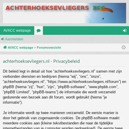
AVXCC webpage
Aanmelden
or
an
AVXCC webpage
u
Forumoverzicht
m
m
el
achterhoeksevliegers.nl - Privacybeleid
s
de
Dit beleid legt in detail uit hoe “achterhoeksevliegers.nl” samen met zijn
n
verbonden diensten en bedrijven (hierna “wij”, “ons”, “onze”,
“achterhoeksevliegers.nl”, “https://www.achterhoeksevliegers.nl/forum”) en
phpBB (hierna “zij”, “hun”, “zijn”, “phpBB-software”, “www.phpbb.com”,
“phpBB Limited”, “phpBB-teams”) de informatie die wordt verzameld
gedurende een bezoek aan dit forum, wordt gebruikt (hierna “je
informatie”).
Je informatie wordt op twee manieren verzameld. De eerste manier is
door het gebruik van zogenaamde cookies. De phpBB-software maakt
meerdere cookies aan (kleine tekstbestanden die naar de tijdelijke
internetbestanden van je computer worden gedownload). De eerste twee