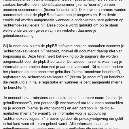
cookies bevatten een indentificatienummer (hierna “user-id”) en een
anoniem sessienummer (hierna “session-id”). Deze twee nummers worden
automatisch door de phpBB-software aan je toegewezen. Een derde
cookie zal worden aangemaakt wanneer je onderwerpen hebt gelezen op
“achterhoeksevliegers.nl”. Deze cookie wordt gebruikt om op te slaan
welke onderwerpen gelezen zijn en verbetert daarmee je
gebruikerservaring.
Wij kunnen ook buiten de phpBB-software cookies aanmaken wanneer je
“achterhoeksevliegers.nl” bezoekt, hoewel dit document daarop niet van
toepassing is. Deze tekst heeft betrekking op de pagina’s die worden
aangemaakt door de phpBB-software. De tweede manier is waarin wij je
informatie verzamelen door wat je aan ons verstuurt. Dit is onder andere
het plaatsen als een anonieme gebruiker (hierna “anonieme berichten”),
registreren op “achterhoeksevliegers.nl” (hierna “je account”) en berichten
die verstuurd zijn na je registratie en wanneer je bent aangemeld (hierna
“je berichten”).
Je account bevat minstens een unieke identificeerbare naam (hierna “je
gebruikersnaam”), een persoonlijk wachtwoord om te kunnen aanmelden
op je account (hierna “je wachtwoord”) en een persoonlijk, geldig e-
mailadres (hierna “je e-mail”). Je informatie voor je account op
“achterhoeksevliegers.nl” is beveiligd door de privacywetgeving die geldt
in het land waar dit forum gehost wordt. Alle informatie naast je
gebruikersnaam, je wachtwoord en je e-mailadres die vereist is bij het