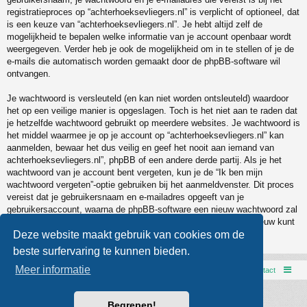
registratieproces op “achterhoeksevliegers.nl” is verplicht of optioneel, dat
is een keuze van “achterhoeksevliegers.nl”. Je hebt altijd zelf de
mogelijkheid te bepalen welke informatie van je account openbaar wordt
weergegeven. Verder heb je ook de mogelijkheid om in te stellen of je de
e-mails die automatisch worden gemaakt door de phpBB-software wil
ontvangen.
Je wachtwoord is versleuteld (en kan niet worden ontsleuteld) waardoor
het op een veilige manier is opgeslagen. Toch is het niet aan te raden dat
je hetzelfde wachtwoord gebruikt op meerdere websites. Je wachtwoord is
het middel waarmee je op je account op “achterhoeksevliegers.nl” kan
aanmelden, bewaar het dus veilig en geef het nooit aan iemand van
achterhoeksevliegers.nl”, phpBB of een andere derde partij. Als je het
wachtwoord van je account bent vergeten, kun je de “Ik ben mijn
wachtwoord vergeten”-optie gebruiken bij het aanmeldvenster. Dit proces
vereist dat je gebruikersnaam en e-mailadres opgeeft van je
gebruikersaccount, waarna de phpBB-software een nieuw wachtwoord zal
genereren en zal opsturen naar het e-mailadres, zodat je je opnieuw kunt
aanmelden.
Deze website maakt gebruik van cookies om de
beste surfervaring te kunnen bieden.
Meer informatie
AVXCC webpage
Forumoverzicht
Contact
Powered by
phpBB
® Forum Software © phpBB Limited
Begrepen!
Style door
Arty
- phpBB 3.3 door MrGaby