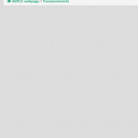
AVXCC webpage
Forumoverzicht