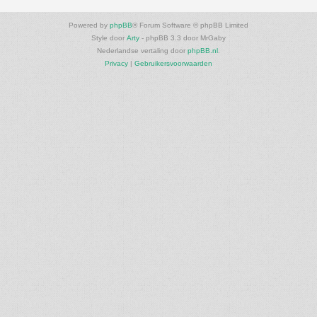
Powered by
phpBB
® Forum Software © phpBB Limited
Style door
Arty
- phpBB 3.3 door MrGaby
Nederlandse vertaling door
phpBB.nl
.
Privacy
|
Gebruikersvoorwaarden