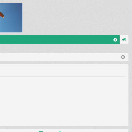
V
an
&
m
A
el
de
n