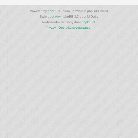
Powered by
phpBB
® Forum Software © phpBB Limited
Style door
Arty
- phpBB 3.3 door MrGaby
Nederlandse vertaling door
phpBB.nl
.
Privacy
|
Gebruikersvoorwaarden