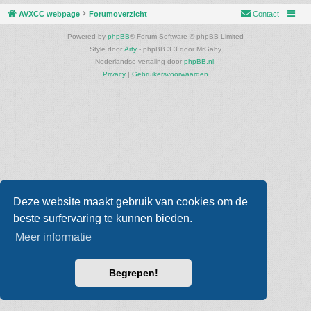
AVXCC webpage
Forumoverzicht
Contact
Powered by
phpBB
® Forum Software © phpBB Limited
Style door
Arty
- phpBB 3.3 door MrGaby
Nederlandse vertaling door
phpBB.nl
.
Privacy
|
Gebruikersvoorwaarden
Deze website maakt gebruik van cookies om de
beste surfervaring te kunnen bieden.
Meer informatie
Begrepen!