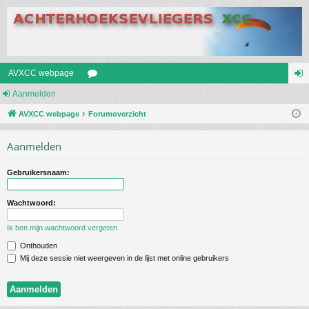
AVXCC webpage
Aanmelden
or
an
AVXCC webpage
u
Forumoverzicht
m
m
el
Aanmelden
s
de
Gebruikersnaam:
n
Wachtwoord:
Ik ben mijn wachtwoord vergeten
Onthouden
Mij deze sessie niet weergeven in de lijst met online gebruikers