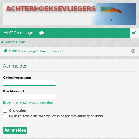
AVXCC webpage
Aanmelden
or
an
AVXCC webpage
u
Forumoverzicht
m
m
el
Aanmelden
s
de
Gebruikersnaam:
n
Wachtwoord:
Ik ben mijn wachtwoord vergeten
Onthouden
Mij deze sessie niet weergeven in de lijst met online gebruikers