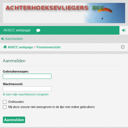
AVXCC webpage
Aanmelden
or
an
AVXCC webpage
u
Forumoverzicht
m
m
el
Aanmelden
s
de
Gebruikersnaam:
n
Wachtwoord:
Ik ben mijn wachtwoord vergeten
Onthouden
Mij deze sessie niet weergeven in de lijst met online gebruikers