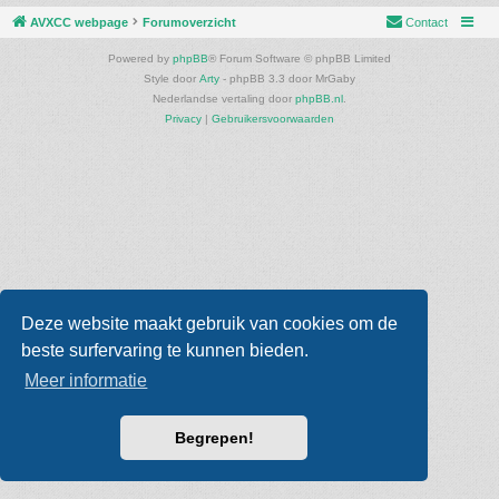
AVXCC webpage
Forumoverzicht
Contact
Powered by
phpBB
® Forum Software © phpBB Limited
Style door
Arty
- phpBB 3.3 door MrGaby
Nederlandse vertaling door
phpBB.nl
.
Privacy
|
Gebruikersvoorwaarden
Deze website maakt gebruik van cookies om de
beste surfervaring te kunnen bieden.
Meer informatie
Begrepen!