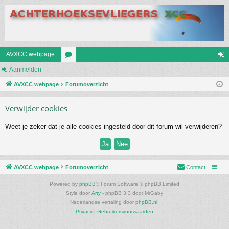
AVXCC webpage
Aanmelden
or
an
AVXCC webpage
u
Forumoverzicht
m
m
el
Verwijder cookies
s
de
Weet je zeker dat je alle cookies ingesteld door dit forum wil verwijderen?
n
AVXCC webpage
Forumoverzicht
Contact
Powered by
phpBB
® Forum Software © phpBB Limited
Style door
Arty
- phpBB 3.3 door MrGaby
Nederlandse vertaling door
phpBB.nl
.
Privacy
|
Gebruikersvoorwaarden