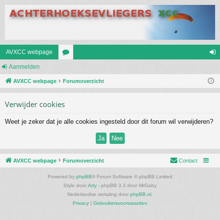
AVXCC webpage
Aanmelden
or
an
AVXCC webpage
u
Forumoverzicht
m
m
el
Verwijder cookies
s
de
Weet je zeker dat je alle cookies ingesteld door dit forum wil verwijderen?
n
AVXCC webpage
Forumoverzicht
Contact
Powered by
phpBB
® Forum Software © phpBB Limited
Style door
Arty
- phpBB 3.3 door MrGaby
Nederlandse vertaling door
phpBB.nl
.
Privacy
|
Gebruikersvoorwaarden