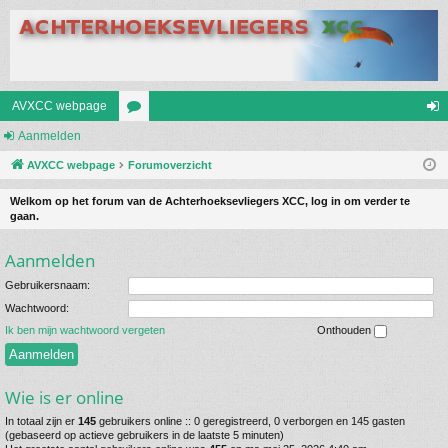
AVXCC webpage
Aanmelden
or
an
AVXCC webpage
u
Forumoverzicht
m
m
el
Welkom op het forum van de Achterhoeksevliegers XCC, log in om verder te
gaan.
s
de
Aanmelden
n
Gebruikersnaam:
Wachtwoord:
Ik ben mijn wachtwoord vergeten
Onthouden
Wie is er online
In totaal zijn er
145
gebruikers online :: 0 geregistreerd, 0 verborgen en 145 gasten
(gebaseerd op actieve gebruikers in de laatste 5 minuten)