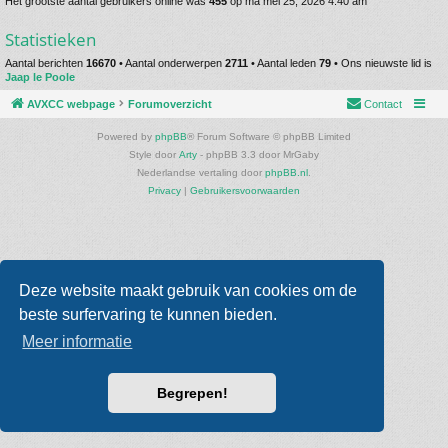
Het grootste aantal gebruikers online was
455
op ma mei 25, 2026 4:40 am
Statistieken
Aantal berichten
16670
• Aantal onderwerpen
2711
• Aantal leden
79
• Ons nieuwste lid is
Jaap le Poole
AVXCC webpage
Forumoverzicht
Contact
Powered by
phpBB
® Forum Software © phpBB Limited
Style door
Arty
- phpBB 3.3 door MrGaby
Nederlandse vertaling door
phpBB.nl
.
Privacy
|
Gebruikersvoorwaarden
Deze website maakt gebruik van cookies om de
beste surfervaring te kunnen bieden.
Meer informatie
Begrepen!