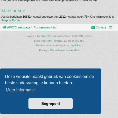
Het grootste aantal gebruikers online was
455
op ma mei 25, 2026 4:40 am
Statistieken
Aantal berichten
16682
• Aantal onderwerpen
2712
• Aantal leden
79
• Ons nieuwste lid is
Jaap le Poole
AVXCC webpage
Forumoverzicht
Contact
Powered by
phpBB
® Forum Software © phpBB Limited
Style door
Arty
- phpBB 3.3 door MrGaby
Nederlandse vertaling door
phpBB.nl
.
Privacy
|
Gebruikersvoorwaarden
Deze website maakt gebruik van cookies om de
beste surfervaring te kunnen bieden.
Meer informatie
Begrepen!