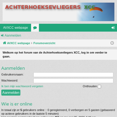
AVXCC webpage
Aanmelden
or
an
AVXCC webpage
u
Forumoverzicht
m
m
el
Welkom op het forum van de Achterhoeksevliegers XCC, log in om verder te
gaan.
s
de
Aanmelden
n
Gebruikersnaam:
Wachtwoord:
Ik ben mijn wachtwoord vergeten
Onthouden
Wie is er online
In totaal zijn er
5
gebruikers online :: 0 geregistreerd, 0 verborgen en 5 gasten (gebaseerd
op actieve gebruikers in de laatste 5 minuten)