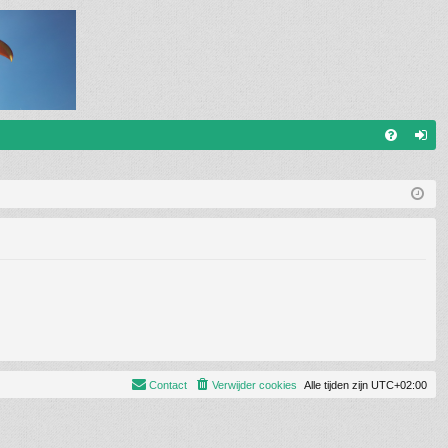
V
an
&
m
A
el
de
n
Contact
Verwijder cookies
Alle tijden zijn
UTC+02:00