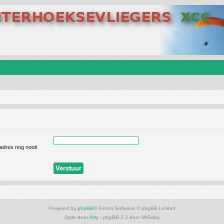
ladres nog nooit
Powered by
phpBB
® Forum Software © phpBB Limited
Style door
Arty
- phpBB 3.3 door MrGaby