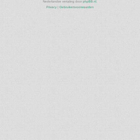
Nederlandse vertaling door
phpBB.nl
.
Privacy
|
Gebruikersvoorwaarden