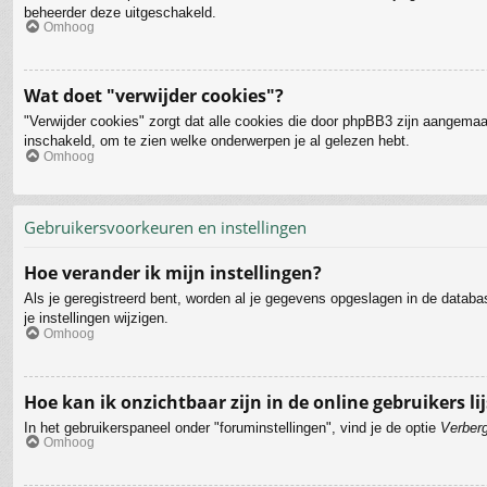
beheerder deze uitgeschakeld.
Omhoog
Wat doet "verwijder cookies"?
"Verwijder cookies" zorgt dat alle cookies die door phpBB3 zijn aangemaa
inschakeld, om te zien welke onderwerpen je al gelezen hebt.
Omhoog
Gebruikersvoorkeuren en instellingen
Hoe verander ik mijn instellingen?
Als je geregistreerd bent, worden al je gegevens opgeslagen in de datab
je instellingen wijzigen.
Omhoog
Hoe kan ik onzichtbaar zijn in de online gebruikers lij
In het gebruikerspaneel onder "foruminstellingen", vind je de optie
Verberg
Omhoog