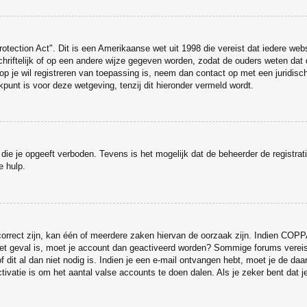
otection Act". Dit is een Amerikaanse wet uit 1998 die vereist dat iedere web
iftelijk of op een andere wijze gegeven worden, zodat de ouders weten dat d
arop je wil registreren van toepassing is, neem dan contact op met een juridi
punt is voor deze wetgeving, tenzij dit hieronder vermeld wordt.
die je opgeeft verboden. Tevens is het mogelijk dat de beheerder de registrat
e hulp.
rrect zijn, kan één of meerdere zaken hiervan de oorzaak zijn. Indien COPPA g
t het geval is, moet je account dan geactiveerd worden? Sommige forums vereis
dit al dan niet nodig is. Indien je een e-mail ontvangen hebt, moet je de daa
ivatie is om het aantal valse accounts te doen dalen. Als je zeker bent dat 