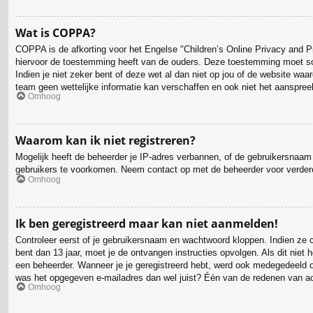
Wat is COPPA?
COPPA is de afkorting voor het Engelse "Children’s Online Privacy and Pr
hiervoor de toestemming heeft van de ouders. Deze toestemming moet schr
Indien je niet zeker bent of deze wet al dan niet op jou of de website wa
team geen wettelijke informatie kan verschaffen en ook niet het aanspreek
Omhoog
Waarom kan ik niet registreren?
Mogelijk heeft de beheerder je IP-adres verbannen, of de gebruikersnaam 
gebruikers te voorkomen. Neem contact op met de beheerder voor verder
Omhoog
Ik ben geregistreerd maar kan niet aanmelden!
Controleer eerst of je gebruikersnaam en wachtwoord kloppen. Indien ze co
bent dan 13 jaar, moet je de ontvangen instructies opvolgen. Als dit nie
een beheerder. Wanneer je je geregistreerd hebt, werd ook medegedeeld of 
was het opgegeven e-mailadres dan wel juist? Één van de redenen van act
Omhoog