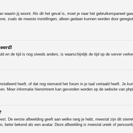
dan waarin jij woont. Als dit het geval is, moet je naar het gebruikerspaneel 
ne, zoals de meeste instellingen, alleen gedaan kunnen worden door geregistre
keerd!
uld en de tijd is nog steeds anders, is waarschijnlijk de tijd op de server v
talleerd heeft, of dat nog niemand het forum in je taal vertaald heeft. Je kunt
maken. Meer informatie hieromtrent kan gevonden worden op de website van php
?
st. De eerste afbeelding geeft aan welke rang je hebt, meestal zijn dit sterre
n, beter bekend als een avatar. Deze afbeelding is meestal uniek of persoonlij