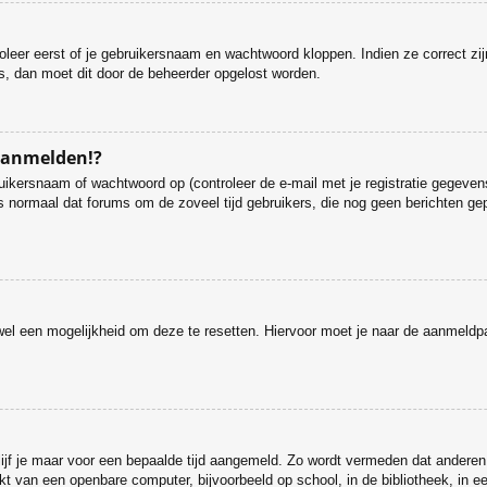
roleer eerst of je gebruikersnaam en wachtwoord kloppen. Indien ze correct zi
 is, dan moet dit door de beheerder opgelost worden.
 aanmelden!?
ikersnaam of wachtwoord op (controleer de e-mail met je registratie gegevens
et is normaal dat forums om de zoveel tijd gebruikers, die nog geen berichten
.
s wel een mogelijkheid om deze te resetten. Hiervoor moet je naar de aanmeld
lijf je maar voor een bepaalde tijd aangemeld. Zo wordt vermeden dat anderen
t van een openbare computer, bijvoorbeeld op school, in de bibliotheek, in een