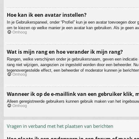
Hoe kan ik een avatar instellen?
In je Gebruikerspaneel, onder “Profiel” kun je een avatar toevoegen door
om te kiezen op welke manier je een avatar kan gebruiken. Als je geen a
Omhoog
Wat is mijn rang en hoe verander ik mijn rang?
Rangen, welke verschijnen onder je gebruikersnaam, geven een indicatie o
rang niet wijzigen, aangezien ze ingesteld worden door een beheerder. Nu
tegenovergestelde effect, een beheerder of moderator kunnen je berichten
Omhoog
Wanneer ik op de e-maillink van een gebruiker klik,
Alleen geregistreerde gebruikers kunnen gebruik maken van het ingebouwd
Omhoog
Vragen in verband met het plaatsen van berichten