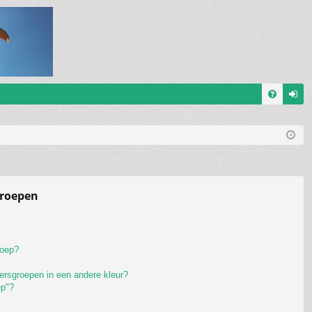
V
an
&
m
A
el
de
groepen
n
roep?
ersgroepen in een andere kleur?
ep"?