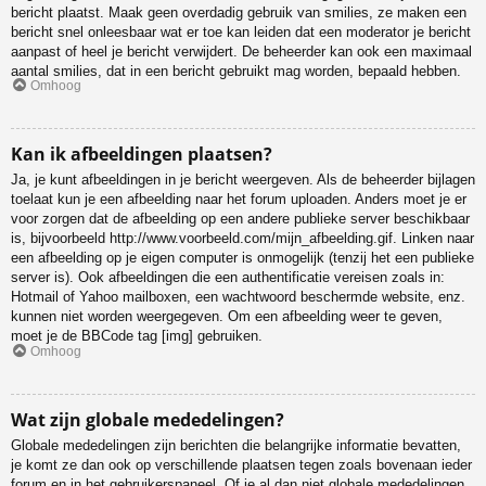
bericht plaatst. Maak geen overdadig gebruik van smilies, ze maken een
bericht snel onleesbaar wat er toe kan leiden dat een moderator je bericht
aanpast of heel je bericht verwijdert. De beheerder kan ook een maximaal
aantal smilies, dat in een bericht gebruikt mag worden, bepaald hebben.
Omhoog
Kan ik afbeeldingen plaatsen?
Ja, je kunt afbeeldingen in je bericht weergeven. Als de beheerder bijlagen
toelaat kun je een afbeelding naar het forum uploaden. Anders moet je er
voor zorgen dat de afbeelding op een andere publieke server beschikbaar
is, bijvoorbeeld http://www.voorbeeld.com/mijn_afbeelding.gif. Linken naar
een afbeelding op je eigen computer is onmogelijk (tenzij het een publieke
server is). Ook afbeeldingen die een authentificatie vereisen zoals in:
Hotmail of Yahoo mailboxen, een wachtwoord beschermde website, enz.
kunnen niet worden weergegeven. Om een afbeelding weer te geven,
moet je de BBCode tag [img] gebruiken.
Omhoog
Wat zijn globale mededelingen?
Globale mededelingen zijn berichten die belangrijke informatie bevatten,
je komt ze dan ook op verschillende plaatsen tegen zoals bovenaan ieder
forum en in het gebruikerspaneel. Of je al dan niet globale mededelingen