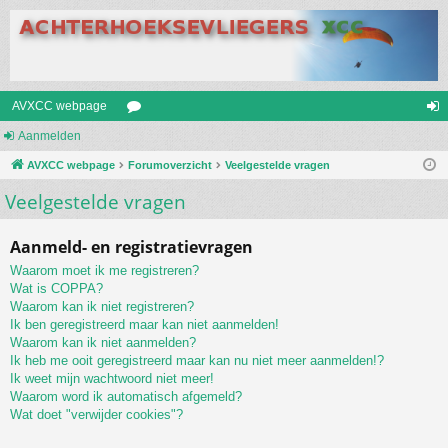
AVXCC webpage
Aanmelden
or
an
AVXCC webpage
u
Forumoverzicht
Veelgestelde vragen
m
Veelgestelde vragen
m
el
s
de
Aanmeld- en registratievragen
n
Waarom moet ik me registreren?
Wat is COPPA?
Waarom kan ik niet registreren?
Ik ben geregistreerd maar kan niet aanmelden!
Waarom kan ik niet aanmelden?
Ik heb me ooit geregistreerd maar kan nu niet meer aanmelden!?
Ik weet mijn wachtwoord niet meer!
Waarom word ik automatisch afgemeld?
Wat doet "verwijder cookies"?