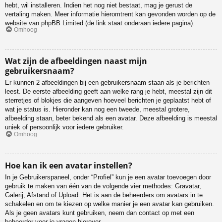
hebt, wil installeren. Indien het nog niet bestaat, mag je gerust de
vertaling maken. Meer informatie hieromtrent kan gevonden worden op de
website van phpBB Limited (de link staat onderaan iedere pagina).
Omhoog
Wat zijn de afbeeldingen naast mijn
gebruikersnaam?
Er kunnen 2 afbeeldingen bij een gebruikersnaam staan als je berichten
leest. De eerste afbeelding geeft aan welke rang je hebt, meestal zijn dit
sterretjes of blokjes die aangeven hoeveel berichten je geplaatst hebt of
wat je status is. Hieronder kan nog een tweede, meestal grotere,
afbeelding staan, beter bekend als een avatar. Deze afbeelding is meestal
uniek of persoonlijk voor iedere gebruiker.
Omhoog
Hoe kan ik een avatar instellen?
In je Gebruikerspaneel, onder “Profiel” kun je een avatar toevoegen door
gebruik te maken van één van de volgende vier methodes: Gravatar,
Galerij, Afstand of Upload. Het is aan de beheerders om avatars in te
schakelen en om te kiezen op welke manier je een avatar kan gebruiken.
Als je geen avatars kunt gebruiken, neem dan contact op met een
beheerder voor je vragen hierover.