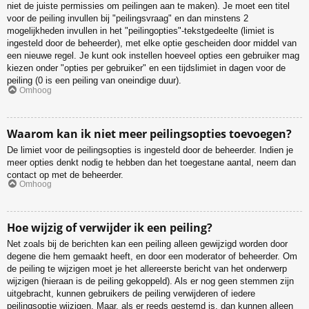
niet de juiste permissies om peilingen aan te maken). Je moet een titel
voor de peiling invullen bij "peilingsvraag" en dan minstens 2
mogelijkheden invullen in het "peilingopties"-tekstgedeelte (limiet is
ingesteld door de beheerder), met elke optie gescheiden door middel van
een nieuwe regel. Je kunt ook instellen hoeveel opties een gebruiker mag
kiezen onder "opties per gebruiker" en een tijdslimiet in dagen voor de
peiling (0 is een peiling van oneindige duur).
Omhoog
Waarom kan ik niet meer peilingsopties toevoegen?
De limiet voor de peilingsopties is ingesteld door de beheerder. Indien je
meer opties denkt nodig te hebben dan het toegestane aantal, neem dan
contact op met de beheerder.
Omhoog
Hoe wijzig of verwijder ik een peiling?
Net zoals bij de berichten kan een peiling alleen gewijzigd worden door
degene die hem gemaakt heeft, en door een moderator of beheerder. Om
de peiling te wijzigen moet je het allereerste bericht van het onderwerp
wijzigen (hieraan is de peiling gekoppeld). Als er nog geen stemmen zijn
uitgebracht, kunnen gebruikers de peiling verwijderen of iedere
peilingsoptie wijzigen. Maar, als er reeds gestemd is, dan kunnen alleen