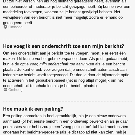
Dit zal niet verschijnen als nog niemand gereageerd heeft, evenmin als
een beheerder of moderator je bericht gewijzigd heeft. Zij kunnen wel een
mededeling toevoegen, waarom ze je bericht gewijzigd hebben. Het
verwijderen van een bericht is niet meer mogelijk zodra er iemand op
gereageerd heeft.
Omhoog
Hoe voeg ik een onderschrift toe aan mijn bericht?
Om een onderschrift aan je bericht toe te voegen, moet je er eerst één
maken. Dit kun je via het gebruikerspaneel doen. Als je dit gedaan hebt,
kun je de optie
voeg mijn onderschrift toe
aanvinken als je een bericht
plaatst. Je kunt er ook voor zorgen dat je onderschrift automatisch aan
ieder nieuw bericht wordt toegevoegd. Dit doe je door de bijhorende optie
te activeren in het gebruikerspaneel (het is nog altijd mogelijk om het
onderschrift uit te schakelen als je het bericht plaatst).
Omhoog
Hoe maak ik een peiling?
Een peiling aanmaken is heel gemakkelijk, als je een nieuw onderwerp
aanmaakt (of het eerste bericht in een onderwerp bewerkt en als je daar
permissies voor hebt) zou je een "voeg peiling toe" tabblad moeten zien
onderaan het berichten-gedeelte (als je dit tabblad niet kan zien, heb je