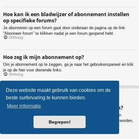
Hoe kan ik een bladwijzer of abonnement instellen
op specifieke forums?
Je abonneren op een forum gaat door onderaan de pagina op de link
“Abonneer forum” te klikken nadat je een forum geopend hebt.
Omhoog
Hoe zeg ik mijn abonnement op?
Om je abonnement op te zeggen, ga je naar het gebruikerspaneel en klik
je op de hier voor dienende links.
Omhoog
Deze website maakt gebruik van cookies om de
Bijlagen
beste surfervaring te kunnen bieden.
Meer informatie
Welke bijlagen worden toegestaan op dit forum?
De beheerder bepaalt welke bestandstypes al dan niet toegestaan
worden. Als je niet zeker bent welke bestanden geüpload mogen worden,
Begrepen!
neem dan contact op met de beheerder voor verdere informatie.
Omhoog