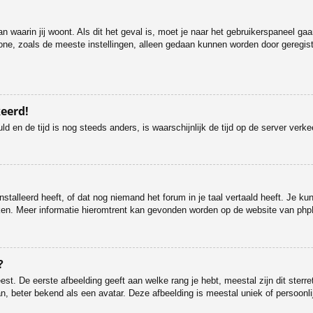
dan waarin jij woont. Als dit het geval is, moet je naar het gebruikerspaneel 
ne, zoals de meeste instellingen, alleen gedaan kunnen worden door geregistre
keerd!
uld en de tijd is nog steeds anders, is waarschijnlijk de tijd op de server v
talleerd heeft, of dat nog niemand het forum in je taal vertaald heeft. Je kunt
maken. Meer informatie hieromtrent kan gevonden worden op de website van php
?
st. De eerste afbeelding geeft aan welke rang je hebt, meestal zijn dit sterre
n, beter bekend als een avatar. Deze afbeelding is meestal uniek of persoonlij