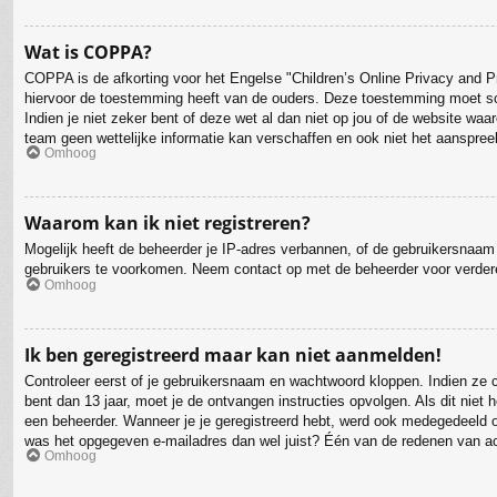
Wat is COPPA?
COPPA is de afkorting voor het Engelse "Children’s Online Privacy and Pr
hiervoor de toestemming heeft van de ouders. Deze toestemming moet schr
Indien je niet zeker bent of deze wet al dan niet op jou of de website wa
team geen wettelijke informatie kan verschaffen en ook niet het aanspreek
Omhoog
Waarom kan ik niet registreren?
Mogelijk heeft de beheerder je IP-adres verbannen, of de gebruikersnaam 
gebruikers te voorkomen. Neem contact op met de beheerder voor verder
Omhoog
Ik ben geregistreerd maar kan niet aanmelden!
Controleer eerst of je gebruikersnaam en wachtwoord kloppen. Indien ze co
bent dan 13 jaar, moet je de ontvangen instructies opvolgen. Als dit nie
een beheerder. Wanneer je je geregistreerd hebt, werd ook medegedeeld of 
was het opgegeven e-mailadres dan wel juist? Één van de redenen van act
Omhoog