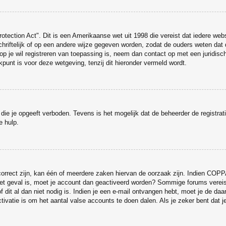
otection Act". Dit is een Amerikaanse wet uit 1998 die vereist dat iedere web
iftelijk of op een andere wijze gegeven worden, zodat de ouders weten dat d
arop je wil registreren van toepassing is, neem dan contact op met een juridi
punt is voor deze wetgeving, tenzij dit hieronder vermeld wordt.
die je opgeeft verboden. Tevens is het mogelijk dat de beheerder de registrat
e hulp.
rrect zijn, kan één of meerdere zaken hiervan de oorzaak zijn. Indien COPPA g
t het geval is, moet je account dan geactiveerd worden? Sommige forums vereis
dit al dan niet nodig is. Indien je een e-mail ontvangen hebt, moet je de daa
ivatie is om het aantal valse accounts te doen dalen. Als je zeker bent dat 