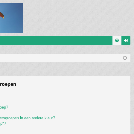
V
an
&
m
A
el
de
groepen
n
roep?
ersgroepen in een andere kleur?
ep"?