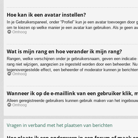
Hoe kan ik een avatar instellen?
In je Gebruikerspaneel, onder “Profiel” kun je een avatar toevoegen door
om te kiezen op welke manier je een avatar kan gebruiken. Als je geen a
Omhoog
Wat is mijn rang en hoe verander ik mijn rang?
Rangen, welke verschijnen onder je gebruikersnaam, geven een indicatie o
rang niet wijzigen, aangezien ze ingesteld worden door een beheerder. Nu
tegenovergestelde effect, een beheerder of moderator kunnen je berichten
Omhoog
Wanneer ik op de e-maillink van een gebruiker klik,
Alleen geregistreerde gebruikers kunnen gebruik maken van het ingebouwd
Omhoog
Vragen in verband met het plaatsen van berichten