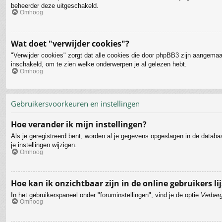
beheerder deze uitgeschakeld.
Omhoog
Wat doet "verwijder cookies"?
"Verwijder cookies" zorgt dat alle cookies die door phpBB3 zijn aangemaa
inschakeld, om te zien welke onderwerpen je al gelezen hebt.
Omhoog
Gebruikersvoorkeuren en instellingen
Hoe verander ik mijn instellingen?
Als je geregistreerd bent, worden al je gegevens opgeslagen in de datab
je instellingen wijzigen.
Omhoog
Hoe kan ik onzichtbaar zijn in de online gebruikers lij
In het gebruikerspaneel onder "foruminstellingen", vind je de optie
Verberg
Omhoog