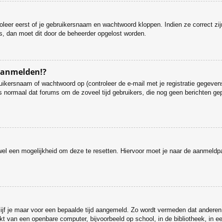
roleer eerst of je gebruikersnaam en wachtwoord kloppen. Indien ze correct zi
 is, dan moet dit door de beheerder opgelost worden.
 aanmelden!?
ikersnaam of wachtwoord op (controleer de e-mail met je registratie gegevens
et is normaal dat forums om de zoveel tijd gebruikers, die nog geen berichten
.
s wel een mogelijkheid om deze te resetten. Hiervoor moet je naar de aanmeld
lijf je maar voor een bepaalde tijd aangemeld. Zo wordt vermeden dat anderen
t van een openbare computer, bijvoorbeeld op school, in de bibliotheek, in een