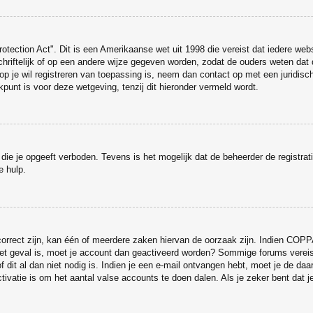
otection Act". Dit is een Amerikaanse wet uit 1998 die vereist dat iedere web
iftelijk of op een andere wijze gegeven worden, zodat de ouders weten dat d
arop je wil registreren van toepassing is, neem dan contact op met een juridi
punt is voor deze wetgeving, tenzij dit hieronder vermeld wordt.
die je opgeeft verboden. Tevens is het mogelijk dat de beheerder de registrat
e hulp.
rrect zijn, kan één of meerdere zaken hiervan de oorzaak zijn. Indien COPPA g
t het geval is, moet je account dan geactiveerd worden? Sommige forums vereis
dit al dan niet nodig is. Indien je een e-mail ontvangen hebt, moet je de daa
ivatie is om het aantal valse accounts te doen dalen. Als je zeker bent dat 