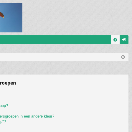
V
an
&
m
A
el
de
groepen
n
roep?
ersgroepen in een andere kleur?
ep"?