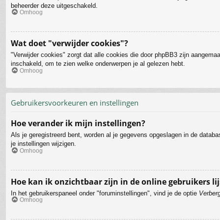
beheerder deze uitgeschakeld.
Omhoog
Wat doet "verwijder cookies"?
"Verwijder cookies" zorgt dat alle cookies die door phpBB3 zijn aangemaa
inschakeld, om te zien welke onderwerpen je al gelezen hebt.
Omhoog
Gebruikersvoorkeuren en instellingen
Hoe verander ik mijn instellingen?
Als je geregistreerd bent, worden al je gegevens opgeslagen in de datab
je instellingen wijzigen.
Omhoog
Hoe kan ik onzichtbaar zijn in de online gebruikers lij
In het gebruikerspaneel onder "foruminstellingen", vind je de optie
Verberg
Omhoog