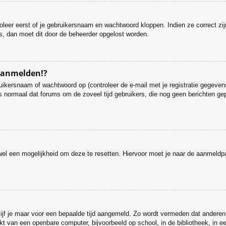
roleer eerst of je gebruikersnaam en wachtwoord kloppen. Indien ze correct zi
 is, dan moet dit door de beheerder opgelost worden.
 aanmelden!?
ikersnaam of wachtwoord op (controleer de e-mail met je registratie gegevens
et is normaal dat forums om de zoveel tijd gebruikers, die nog geen berichten
.
s wel een mogelijkheid om deze te resetten. Hiervoor moet je naar de aanmeld
lijf je maar voor een bepaalde tijd aangemeld. Zo wordt vermeden dat anderen
t van een openbare computer, bijvoorbeeld op school, in de bibliotheek, in een