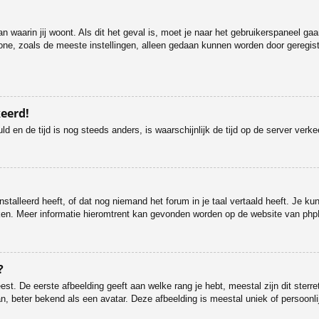
dan waarin jij woont. Als dit het geval is, moet je naar het gebruikerspaneel 
ne, zoals de meeste instellingen, alleen gedaan kunnen worden door geregistre
keerd!
uld en de tijd is nog steeds anders, is waarschijnlijk de tijd op de server v
talleerd heeft, of dat nog niemand het forum in je taal vertaald heeft. Je kunt
maken. Meer informatie hieromtrent kan gevonden worden op de website van php
?
st. De eerste afbeelding geeft aan welke rang je hebt, meestal zijn dit sterre
n, beter bekend als een avatar. Deze afbeelding is meestal uniek of persoonlij