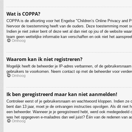
Wat is COPPA?
COPPA is de afkorting voor het Engelse "Children’s Online Privacy and Pr
hiervoor de toestemming heeft van de ouders. Deze toestemming moet schr
Indien je niet zeker bent of deze wet al dan niet op jou of de website wa
team geen wettelijke informatie kan verschaffen en ook niet het aanspreek
Omhoog
Waarom kan ik niet registreren?
Mogelijk heeft de beheerder je IP-adres verbannen, of de gebruikersnaam 
gebruikers te voorkomen. Neem contact op met de beheerder voor verder
Omhoog
Ik ben geregistreerd maar kan niet aanmelden!
Controleer eerst of je gebruikersnaam en wachtwoord kloppen. Indien ze co
bent dan 13 jaar, moet je de ontvangen instructies opvolgen. Als dit nie
een beheerder. Wanneer je je geregistreerd hebt, werd ook medegedeeld of 
was het opgegeven e-mailadres dan wel juist? Één van de redenen van act
Omhoog