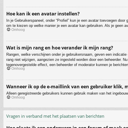
Hoe kan ik een avatar instellen?
In je Gebruikerspaneel, onder “Profiel” kun je een avatar toevoegen door
om te kiezen op welke manier je een avatar kan gebruiken. Als je geen a
Omhoog
Wat is mijn rang en hoe verander ik mijn rang?
Rangen, welke verschijnen onder je gebruikersnaam, geven een indicatie o
rang niet wijzigen, aangezien ze ingesteld worden door een beheerder. Nu
tegenovergestelde effect, een beheerder of moderator kunnen je berichten
Omhoog
Wanneer ik op de e-maillink van een gebruiker klik,
Alleen geregistreerde gebruikers kunnen gebruik maken van het ingebouwd
Omhoog
Vragen in verband met het plaatsen van berichten